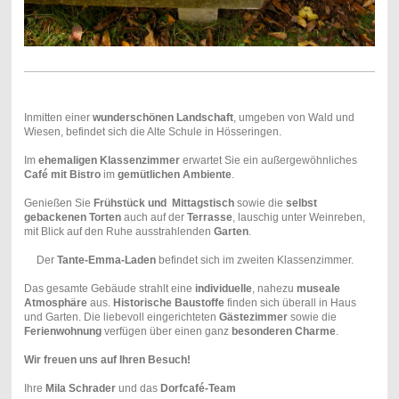
Inmitten einer
wunderschönen Landschaft
, umgeben von Wald und
Wiesen, befindet sich die Alte Schule in Hösseringen .
Im
ehemaligen Klassenzimmer
erwartet Sie ein außergewöhnliches
Café mit Bistro
im
gemütlichen Ambiente
.
Genießen Sie
Frühstück und
Mittagstisch
sowie die
selbst
gebackenen Torten
auch auf der
Terrasse
, lauschig unter Weinreben,
mit Blick auf den Ruhe ausstrahlenden
Garten
.
Der
Tante-Emma-Laden
befindet sich im zweiten Klassenzimmer.
Das gesamte Gebäude strahlt eine
individuelle
, nahezu
museale
Atmosphäre
aus.
Historische Baustoffe
finden sich überall in Haus
und Garten. Die liebevoll eingerichteten
Gästezimmer
sowie die
Ferienwohnung
verfügen über einen ganz
besonderen Charme
.
Wir freuen uns auf Ihren Besuch!
Ihre
Mila Schrader
und das
Dorfcafé-Team