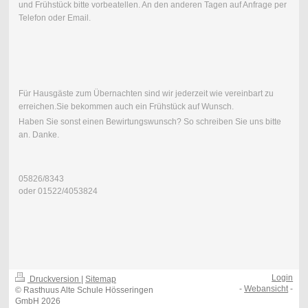
und Frühstück bitte vorbeatellen. An den anderen Tagen auf Anfrage per
Telefon oder Email.
Für Hausgäste zum Übernachten sind wir jederzeit wie vereinbart zu
erreichen.Sie bekommen auch ein Frühstück auf Wunsch.
Haben Sie sonst einen Bewirtungswunsch? So schreiben Sie uns bitte
an. Danke.
05826/8343
oder 01522/4053824
Login
Druckversion
|
Sitemap
-
Webansicht
-
© Rasthuus Alte Schule Hösseringen
GmbH 2026