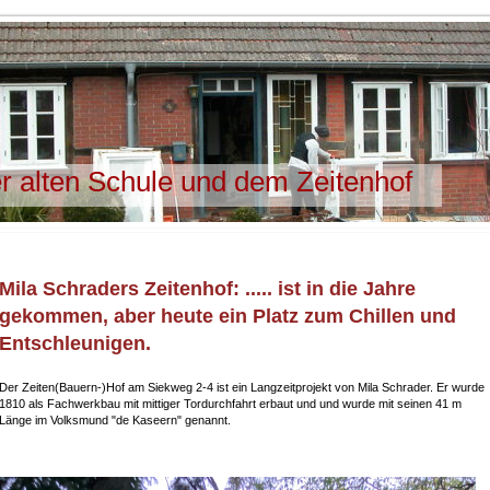
r alten Schule und dem Zeitenhof
Mila Schraders Zeitenhof: ..... ist in die Jahre
gekommen, aber heute ein Platz zum Chillen und
Entschleunigen.
Der Zeiten(Bauern-)Hof am Siekweg 2-4 ist ein Langzeitprojekt von Mila Schrader. Er wurde
1810 als Fachwerkbau mit mittiger Tordurchfahrt erbaut und und wurde mit seinen 41 m
Länge im Volksmund "de Kaseern" genannt.