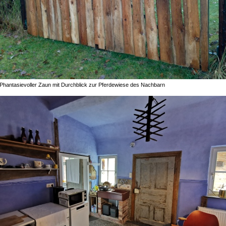
Phantasievoller Zaun mit Durchblick zur Pferdewiese des Nachbarn