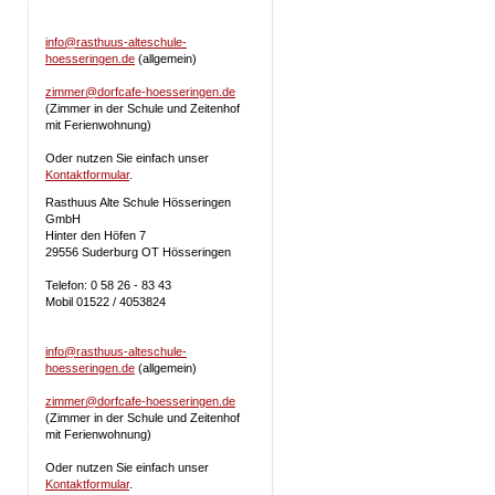
info@rasthuus-alteschule-
hoesseringen.de
(allgemein)
zimmer@dorfcafe-hoesseringen.de
(Zimmer in der Schule und Zeitenhof
mit Ferienwohnung)
Oder nutzen Sie einfach unser
Kontaktformular
.
Rasthuus Alte Schule Hösseringen
GmbH
Hinter den Höfen 7
29556 Suderburg OT Hösseringen
Telefon: 0 58 26 - 83 43
Mobil 01522 / 4053824
info@rasthuus-alteschule-
hoesseringen.de
(allgemein)
zimmer@dorfcafe-hoesseringen.de
(Zimmer in der Schule und Zeitenhof
mit Ferienwohnung)
Oder nutzen Sie einfach unser
Kontaktformular
.