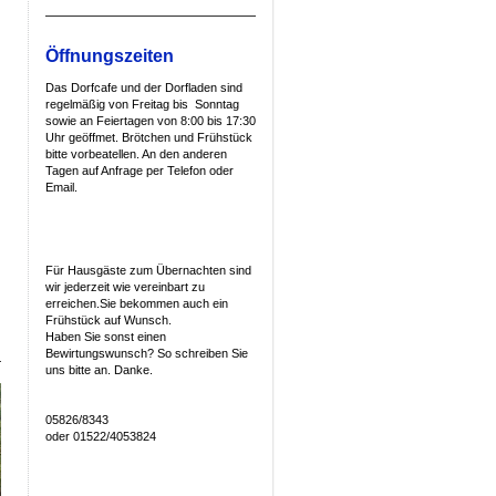
Öffnungszeiten
Das Dorfcafe und der Dorfladen sind
regelmäßig von Freitag bis Sonntag
sowie an Feiertagen von 8:00 bis 17:30
Uhr geöffmet. Brötchen und Frühstück
bitte vorbeatellen. An den anderen
Tagen auf Anfrage per Telefon oder
Email.
Für Hausgäste zum Übernachten sind
wir jederzeit wie vereinbart zu
erreichen.Sie bekommen auch ein
Frühstück auf Wunsch.
Haben Sie sonst einen
Bewirtungswunsch? So schreiben Sie
uns bitte an. Danke.
05826/8343
oder 01522/4053824