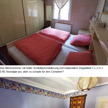
Das Birkenzimmer mit heller Schleiflackmöblierung und traitionellem Doppelbett 2 x 2 m x
0.90, Nostalgie pur, aber zu schade für den Container?